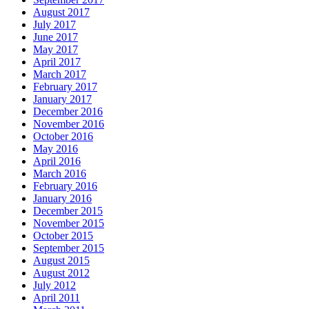
August 2017
July 2017
June 2017
May 2017
April 2017
March 2017
February 2017
January 2017
December 2016
November 2016
October 2016
May 2016
April 2016
March 2016
February 2016
January 2016
December 2015
November 2015
October 2015
September 2015
August 2015
August 2012
July 2012
April 2011