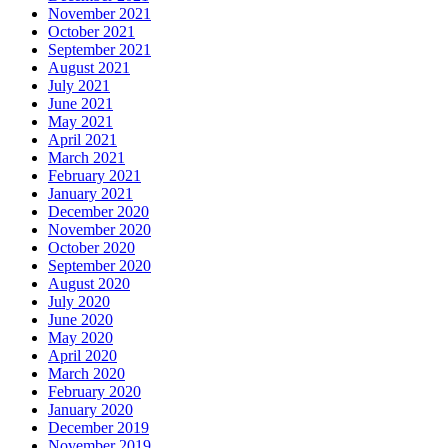
November 2021
October 2021
September 2021
August 2021
July 2021
June 2021
May 2021
April 2021
March 2021
February 2021
January 2021
December 2020
November 2020
October 2020
September 2020
August 2020
July 2020
June 2020
May 2020
April 2020
March 2020
February 2020
January 2020
December 2019
November 2019