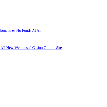
ometimes No Funds At All
 All New Web-based Casino On-line Site