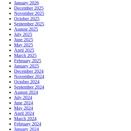
January 2026
December 2025
November 2025
October 2025
September 2025
August 2025
July 2025
June 2025
May 2025
April 2025
March 2025
February 2025
January 2025
December 2024
November 2024
October 2024
September 2024
August 2024
July 2024
June 2024
May 2024
April 2024
March 2024
February 2024
January 2024