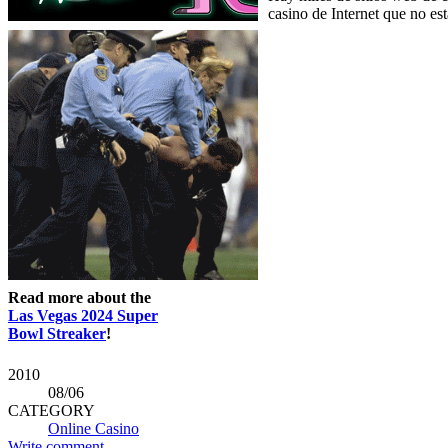
casino de Internet que no es
Read more about the
Las Vegas 2024 Super
Bowl Streaker
!
2010
08
/06
CATEGORY
Online Casino
Write comment