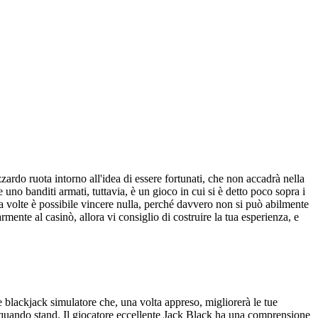
ardo ruota intorno all'idea di essere fortunati, che non accadrà nella
 uno banditi armati, tuttavia, è un gioco in cui si è detto poco sopra i
 a volte è possibile vincere nulla, perché davvero non si può abilmente
rmente al casinò, allora vi consiglio di costruire la tua esperienza, e
 blackjack simulatore che, una volta appreso, migliorerà le tue
 quando stand. Il giocatore eccellente Jack Black ha una comprensione