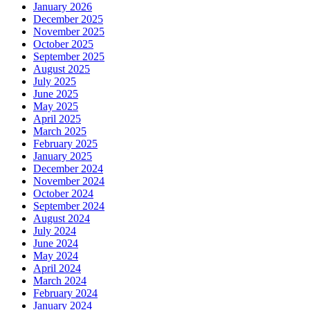
January 2026
December 2025
November 2025
October 2025
September 2025
August 2025
July 2025
June 2025
May 2025
April 2025
March 2025
February 2025
January 2025
December 2024
November 2024
October 2024
September 2024
August 2024
July 2024
June 2024
May 2024
April 2024
March 2024
February 2024
January 2024