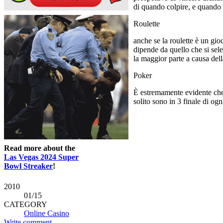
di quando colpire, e quando s
Roulette
anche se la roulette è un gio
dipende da quello che si sele
la maggior parte a causa dell
Poker
È estremamente evidente che i
solito sono in 3 finale di og
Read more about the
Las Vegas 2024 Super
Bowl Streaker
!
2010
01
/15
CATEGORY
Online Casino
Write comment