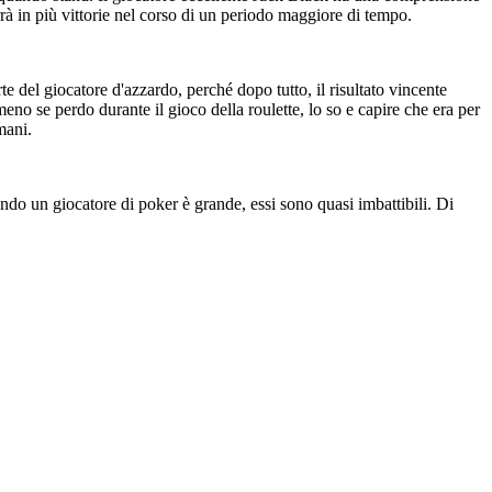
rrà in più vittorie nel corso di un periodo maggiore di tempo.
te del giocatore d'azzardo, perché dopo tutto, il risultato vincente
eno se perdo durante il gioco della roulette, lo so e capire che era per
mani.
ando un giocatore di poker è grande, essi sono quasi imbattibili. Di