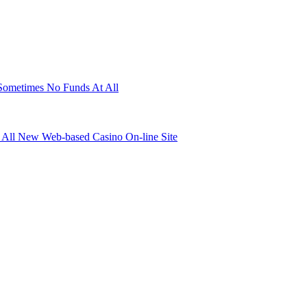
ometimes No Funds At All
 All New Web-based Casino On-line Site