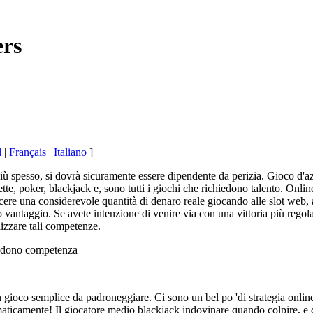
ers
l
|
Français
|
Italiano
]
iù spesso, si dovrà sicuramente essere dipendente da perizia. Gioco d'azz
tte, poker, blackjack e, sono tutti i giochi che richiedono talento. Online
ncere una considerevole quantità di denaro reale giocando alle slot web,
ro vantaggio. Se avete intenzione di venire via con una vittoria più regola
lizzare tali competenze.
hiedono competenza
 gioco semplice da padroneggiare. Ci sono un bel po 'di strategia online
aticamente! Il giocatore medio blackjack indovinare quando colpire, e