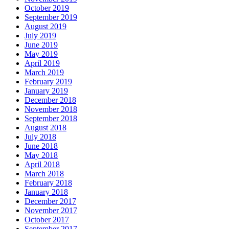
October 2019
September 2019
August 2019
July 2019
June 2019
May 2019
April 2019
March 2019
February 2019
January 2019
December 2018
November 2018
September 2018
August 2018
July 2018
June 2018
May 2018
April 2018
March 2018
February 2018
January 2018
December 2017
November 2017
October 2017
September 2017